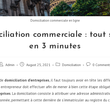
Domiciliation commerciale en ligne
iliation commerciale : tout 
en 3 minutes
Post
Post
Post
Post
Admin
August 25, 2021
Domiciliation
0 Comment
author:
published:
category:
comments:
 de
domiciliation d’entreprises
, il faut toujours avoir en tête les dif
 entrepreneur doit effectuer afin de mener à bien cette étape obligat
eprises
. La domiciliation consiste à attribuer une adresse administrativ
donnée, permettant à cette dernière de s’immatriculer au registre du