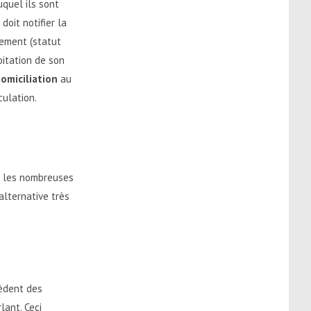
uquel ils sont
doit notifier la
nement (statut
oitation de son
omiciliation
au
culation.
mi les nombreuses
 alternative très
èdent des
lant. Ceci