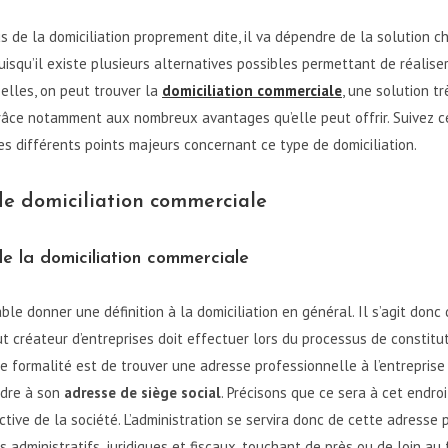
s de la domiciliation proprement dite, il va dépendre de la solution ch
puisqu’il existe plusieurs alternatives possibles permettant de réalise
elles, on peut trouver la
domiciliation commerciale
, une solution tr
âce notamment aux nombreux avantages qu’elle peut offrir. Suivez cet
les différents points majeurs concernant ce type de domiciliation.
de domiciliation commerciale
de la domiciliation commerciale
ble donner une définition à la domiciliation en général. Il s’agit donc
ut créateur d’entreprises doit effectuer lors du processus de constitut
te formalité est de trouver une adresse professionnelle à l’entreprise 
ndre à son
adresse de siège social
. Précisons que ce sera à cet endro
ective de la société. L’administration se servira donc de cette adresse
rs administratifs, juridiques et fiscaux, touchant de près ou de loin a