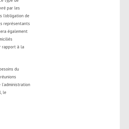
 ce type de
vré par les
s l’obligation de
des représentants
l sera également
iciliés
r rapport à la
 besoins du
 réunions
de l’administration
, le