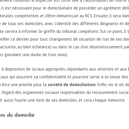
remière condition à respecter est celle liée à l’autorisation de fournir
t, il est nécessaire pour le domiciliataire de posséder un agrément déli
torales compétentes et d’être immatriculé au RCS. Ensuite, il sera dan
e de tous ses domiciliés, avec l’identité des différents dirigeants et 
ste servira à informer le greffe du tribunal compétent. Sur ce point, i
tifier ce dernier pour tout changement de situation de l’un de ses dom
tractuelle, ou bien échéance) ou dans le cas d’un désintéressement pa
ers (pendant une durée de trois mois).
e à disposition de locaux appropriés, répondants aux attentes et aux
ocaux qui assurent sa confidentialité et pourront servir à la tenue des
a être une priorité pour la
société de domiciliation
. Enfin, vis-à-vis 
’à l’égard des organismes sociaux responsables du recouvrement social
it aussi fournir une liste de ses domiciliés, et cela chaque trimestre.
ns du domicilié