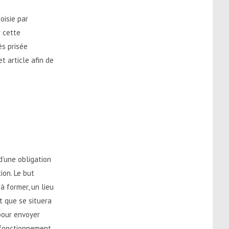
oisie par
r cette
ès prisée
 article afin de
 d’une obligation
ion. Le but
à former, un lieu
it que se situera
 pour envoyer
u fonctionnement