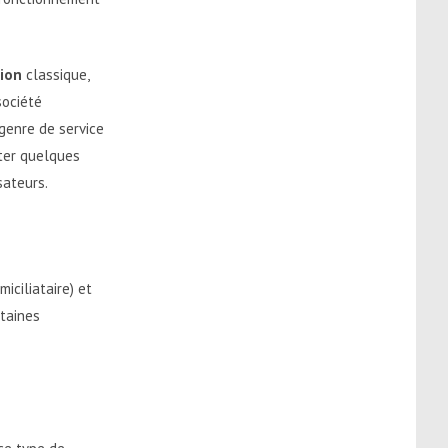
tion
classique,
société
genre de service
cter quelques
sateurs.
miciliataire) et
rtaines