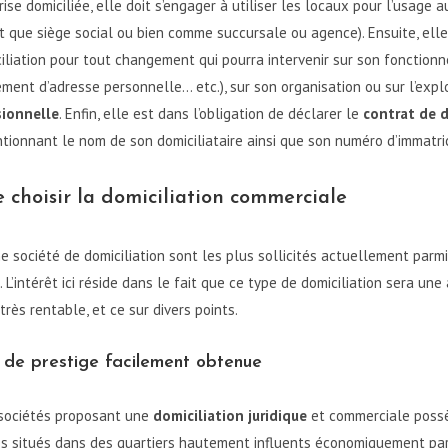
ise domiciliée, elle doit s’engager à utiliser les locaux pour l’usage a
t que siège social ou bien comme succursale ou agence). Ensuite, elle 
iliation pour tout changement qui pourra intervenir sur son fonction
ement d’adresse personnelle… etc.), sur son organisation ou sur l’expl
sionnelle
. Enfin, elle est dans l’obligation de déclarer le
contrat de d
tionnant le nom de son domiciliataire ainsi que son numéro d’immatri
e choisir la domiciliation commerciale
ne société de domiciliation sont les plus sollicités actuellement par
 L’intérêt ici réside dans le fait que ce type de domiciliation sera une
rès rentable, et ce sur divers points.
de prestige facilement obtenue
 sociétés proposant une
domiciliation juridique
et commerciale poss
es situés dans des quartiers hautement influents économiquement par