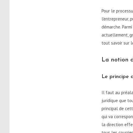
Pour le processu
l’entrepreneur, 
démarche. Parmi 
actuellement, gr
tout savoir sur 
La notion 
Le principe 
Il faut au préala
juridique que to
principal de cet
qui va correspo
la direction eff
tous les courrie