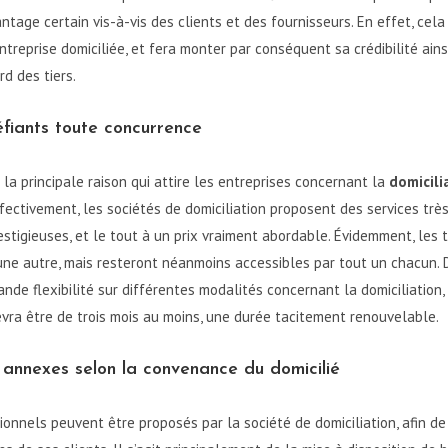
ntage certain vis-à-vis des clients et des fournisseurs. En effet, cel
entreprise domiciliée, et fera monter par conséquent sa crédibilité ains
rd des tiers.
éfiants toute concurrence
 la principale raison qui attire les entreprises concernant la
domicili
ffectivement, les sociétés de domiciliation proposent des services très
stigieuses, et le tout à un prix vraiment abordable. Évidemment, les t
une autre, mais resteront néanmoins accessibles par tout un chacun. 
nde flexibilité sur différentes modalités concernant la domiciliatio
evra être de trois mois au moins, une durée tacitement renouvelable.
 annexes selon la convenance du domicilié
ionnels peuvent être proposés par la société de domiciliation, afin d