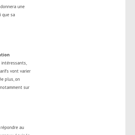
a donnera une
i que sa
ation
 intéressants,
arifs vont varier
De plus, on
n, notamment sur
e répondre au