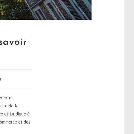
savoir
s
férentes
oire de la
e et juridique à
 commerce et des