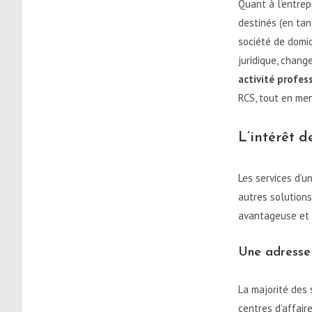
Quant à l’entrepr
destinés (en tan
société de domic
juridique, chang
activité profes
RCS, tout en men
L’intérêt d
Les services d’u
autres solutions.
avantageuse et t
Une adresse 
La majorité des
centres d’affair