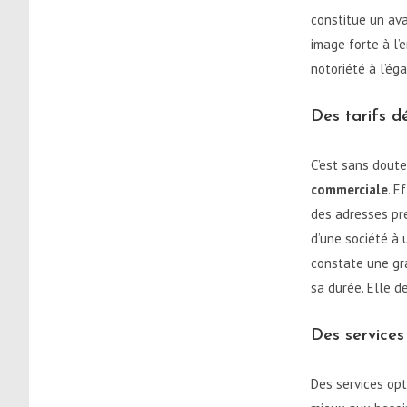
constitue un ava
image forte à l’
notoriété à l’éga
Des tarifs d
C’est sans doute
commerciale
. E
des adresses pre
d’une société à 
constate une gra
sa durée. Elle d
Des services
Des services opt