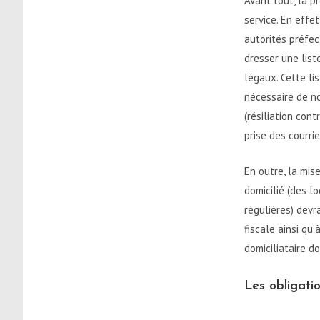
Avant tout, la p
service. En effe
autorités préfec
dresser une list
légaux. Cette li
nécessaire de no
(résiliation con
prise des courri
En outre, la mis
domicilié (des l
régulières) devr
fiscale ainsi qu
domiciliataire do
Les obligatio